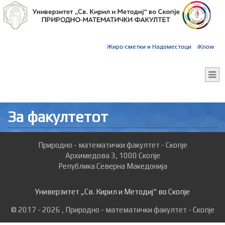
Жиро-сметки и Надоместоци
iKnow
За факултетот
Природно - математички факултет - Скопје
Архимедова 3, 1000 Скопје
Република Северна Македонија
Универзитет „Св. Кирил и Методиј“ во Скопје
© 2017 - 2026 , Природно - математички факултет - Скопје