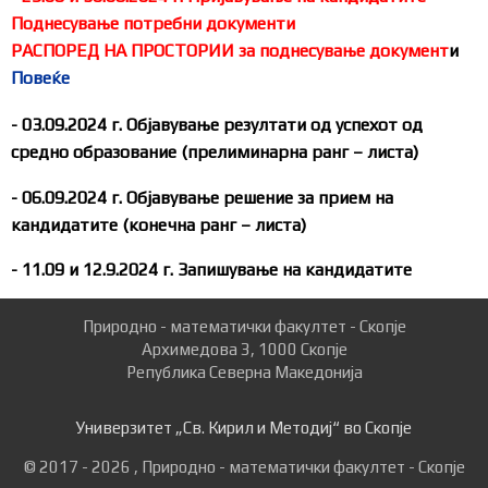
Поднесување потребни документи
РАСПОРЕД НА ПРОСТОРИИ за поднесување документ
и
Повеќе
-
03
.09.2024
г.
Објавување резултати од успехот од
средно образование (прелиминарна ранг – листа)
- 06
.09.2024
г.
Објавување решение за прием на
кандидатите (конечна ранг – листа)
-
11.09
и
12.9
.2024 г. Запишување на кандидатите
Природно - математички факултет - Скопје
Архимедова 3, 1000 Скопје
Република Северна Македонија
Универзитет „Св. Кирил и Методиј“ во Скопје
© 2017 - 2026 , Природно - математички факултет - Скопје