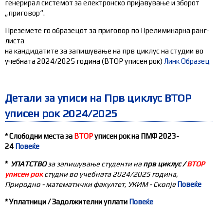
генерирал системот за електронско пријавување и зборот
„приговор“.
Преземете го образецот за приговор по Прелиминарна ранг-
листа
на кандидатите за запишување на прв циклус на студии во
учебната 2024/2025 година (ВТОР уписен рок)
Линк Образец
Детали за уписи на Прв циклус ВТОР
уписен рок 2024/2025
* Слободни места за
ВТОР
уписен рок на ПМФ 2023-
24
Повеќе
*
УПАТСТВО
за запишување студенти на
прв циклус /
ВТОР
уписен рок
студии во учебната 2024
/2
025
година,
Природно - математички факултет, УКИМ - Скопје
Повеќе
* Уплатници / Задолжителни уплати
Повеќе