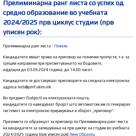
Прелиминарна ранг листа со успех од
средно образование во учебната
2024/2025 прв циклус студии (прв
уписен рок):
Прелиминарна ранг листа -
Повеќе
Кандидатите имаат право на приговор на технички пропусти, т.е. за
грешки направени при пресметувањето на бодовите,
најдоцна до 03.09.2024 година, до 14.00 часот.
Кандидатите ги доставуваат приговорите на следната електронска
адреса: keti@pmf.ukim.mk
Во предмет (Subject) на електронската пошта,
кандидатите го наведуваат бројот што автоматски им го генерирал
системот за електронско пријавување и зборот „приговор“.
Преземете го образецот за приговор по Прелиминарна ранг-листа
на кандидатите за запишување на прв циклус на студии во учебната
2024/2025 година (прв уписен рок)
Линк Образец