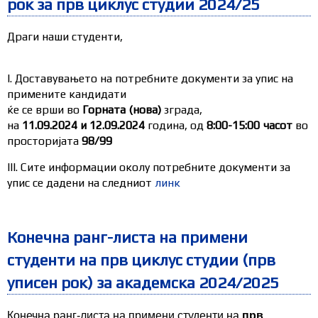
рок за прв циклус студии 2024/25
Драги наши студенти,
I. Доставувањето на потребните документи за упис на
примените кандидати
ќе се врши во
Горната (нова)
зграда,
на
11.09.2024 и 12.09.2024
година, од
8:00-15:00 часот
во
просторијата
98/99
III. Сите информации околу потребните документи за
упис се дадени на следниот
линк
Конечна ранг-листа на примени
студенти на прв циклус студии (прв
уписен рок) за академска 2024/2025
Конечна ранг-листа на примени студенти на
прв