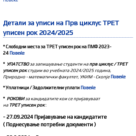
Детали за уписи на Прв циклус ТРЕТ
уписен рок 2024/2025
* Слободни места за ТРЕТ уписен рок на ПМФ 2023-
24
Повеќе
*
УПАТСТВО
за запишување студенти на
прв циклус / ТРЕТ
уписен рок
студии во учебната 2024
/2
025
година,
Природно - математички факултет, УКИМ - Скопје
Повеќе
* Уплатници / Задолжителни уплати
Повеќе
*
РОКОВИ
за кандидатите кои се пријавуваат
на
ТРЕТ
уписен рок
:
-
27
.09.2024
Пријавување на кандидатите
( Поднесување потребни документи )