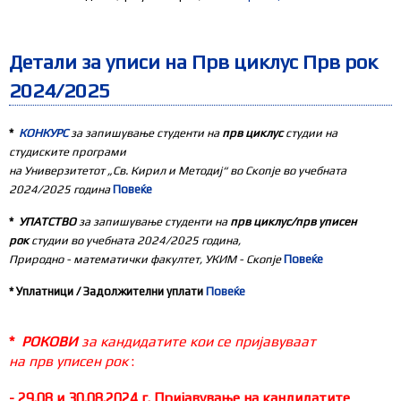
Детали за уписи на Прв циклус Прв рок
2024/2025
*
КОНКУРС
за запишување студенти на
прв циклус
студии на
студиските програми
на Универзитетот „Св. Кирил и Методиј“ во Скопје во учебната
2024
/2025 година
Повеќе
*
УПАТСТВО
за запишување студенти на
прв циклус/прв уписен
рок
студии во учебната 2024
/2
025
година,
Природно - математички факултет, УКИМ - Скопје
Повеќе
* Уплатници / Задолжителни уплати
Повеќе
*
РОКОВИ
за кандидатите кои се пријавуваат
на
прв
уписен рок
:
-
29
.0
8
и
30.08
.2024
г.
Пријавување на кандидатите