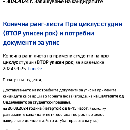
- 30
.9
.2024 г. Запишување на кандидатите
Конечна ранг-листа Прв циклус студии
(ВТОР уписен рок) и потребни
документи за упис
Конечна ранг-листа на примени студенти на
прв
циклус
студии (
ВТОР уписен рок
) за академска
2024/2025
Повеќе
Почитувани студенти,
Доставувањето на потребните документи за упис на примените
кандидати ќе се врши во горната (нова) зграда, на
на шалтерите од
Одделението за студентски прашања,
на
26.09.2024 година (четврток)
од 8-15 часот.
(доколку
рангираните кандидати не ги достават во рок и во целост
наведените документи, ќе го изгубат правото на упис).