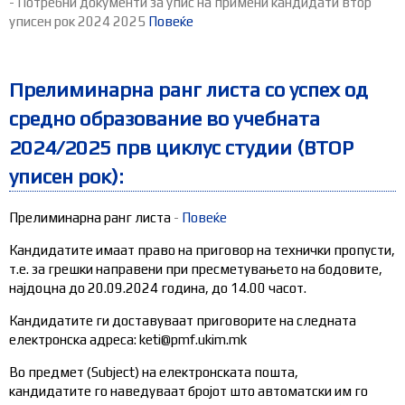
- Потребни документи за упис на примени кандидати втор
уписен рок 2024 2025
Повеќе
Прелиминарна ранг листа со успех од
средно образование во учебната
2024/2025 прв циклус студии (ВТОР
уписен рок):
Прелиминарна ранг листа
-
Повеќе
Кандидатите имаат право на приговор на технички пропусти,
т.е. за грешки направени при пресметувањето на бодовите,
најдоцна до 20.09.2024 година, до 14.00 часот.
Кандидатите ги доставуваат приговорите на следната
електронска адреса: keti@pmf.ukim.mk
Во предмет (Subject) на електронската пошта,
кандидатите го наведуваат бројот што автоматски им го