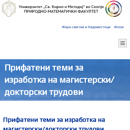
Жиро-сметки и Надоместоци
iKnow
Прифатени теми за
изработка на магистерски/
докторски трудови
Прифатени теми за изработка на
магистерски/докторски трудови