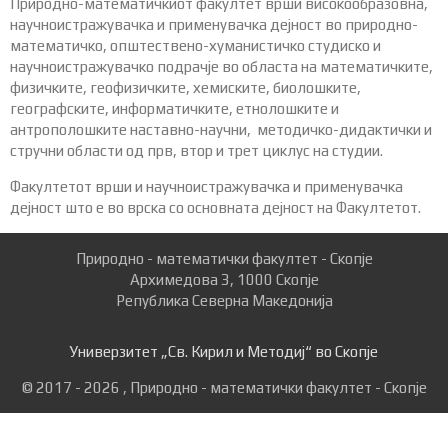
Природно-математичкиот факултет врши високообразовна,
научноистражувачка и применувачка дејност во природно-
математичко, општествено-хуманистичко студиско и
научноистражувачко подрачје во областа на математичките,
физичките, геофизичките, хемиските, биолошките,
географските, информатичките, етнолошките и
антрополошките наставно-научни, методичко-дидактички и
стручни области од прв, втор и трет циклус на студии.
Факултетот врши и научноистражувачка и применувачка
дејност што е во врска со основната дејност на Факултетот.
Природно - математички факултет - Скопје
Архимедова 3, 1000 Скопје
Република Северна Македонија
Универзитет „Св. Кирил и Методиј“ во Скопје
© 2017 - 2026 , Природно - математички факултет - Скопје