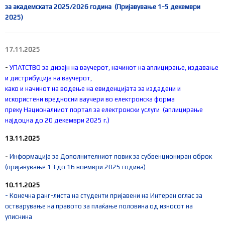
за академската 2025/2026 година (Пријавување 1-5 декември
2025)
17.11.2025
-
УПАТСТВО за дизајн на ваучерот, начинот на аплицирање, издавање
и дистрибуција на ваучерот,
како и начинот на водење на евиденцијата за издадени и
искористени вредносни ваучери во електронска форма
преку Националниот портал за електронски услуги (аплицирање
најдоцна до 20 декември 2025 г.)
13.11.2025
-
Информација за Дополнителниот повик за субвенциониран оброк
(пријавување 13 до 16 ноември 2025 година)
10.11.2025
- Конечна ранг-листа на студенти пријавени на Интерен оглас за
остварување на правото за плаќање половина од износот на
уписнина