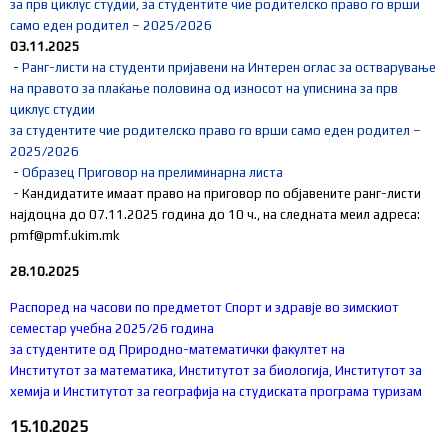
за прв циклус студии, за студентите чие родителско право го врши
само еден родител – 2025/2026
03.11.2025
-
Ранг-листи на студенти пријавени на Интерен оглас за остварување
на правото за плаќање половина од износот на уписнина за прв
циклус студии
за студентите чие родителско право го врши само еден родител –
2025/2026
-
Образец Приговор на прелиминарна листа
- Кандидатите имаат право на приговор по објавените ранг-листи
најдоцна до 07.11.2025 година до 10 ч., на следната меил адреса:
pmf@pmf.ukim.mk
28.10.2025
Распоред на часови по предметот Спорт и здравје во зимскиот
семестар учебна 2025/26 година
за студентите од Природно-математички факултет на
Институтот за математика, Институтот за биологија, Институтот за
хемија и Институтот за географија на студиската програма туризам
15.10.2025