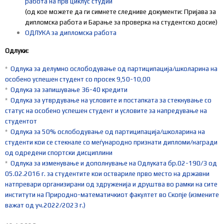
работа на прв циклус студии
(од кое можете да ги симнете следниве докумeнти: Пријава за
дипломска работа и Барање за проверка на студентско досие)
ОДЛУКА за дипломска работа
Одлуки:
*
Одлука за делумно ослободување од партиципација/школарина на
особено успешен студент со просек 9,50-10,00
*
Одлука за запишување 36-40 кредити
*
Одлука за утврдување на условите и постапката за стекнување со
статус на особено успешен студент и условите за напредување на
студентот
*
Одлука за 50% ослободување од партиципација/школарина на
студенти кои се стекнале со меѓународно признати дипломи/награди
од одредени спортски дисциплини
*
Одлука за изменување и дополнување на Одлуката бр.02-190/3 од
05.02.2016 г. за студентите кои оствариле прво место на државни
натпревари организирани од здруженија и друштва во рамки на сите
институти на Природно-математичкиот факултет во Скопје (измените
важат од уч.2022/2023 г.)