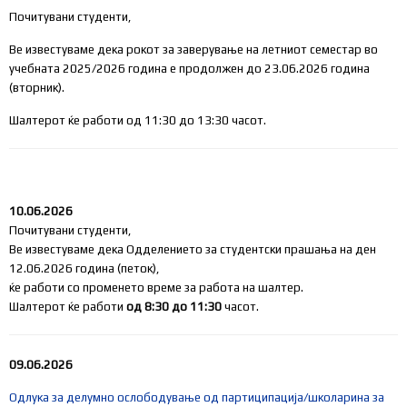
Почитувани студенти,
Ве известуваме дека рокот за заверување на летниот семестар во
учебната 2025/2026 година е продолжен до 23.06.2026 година
(вторник).
Шалтерот ќе работи од 11:30 до 13:30 часот.
10.06.2026
Почитувани студенти,
Ве известуваме дека Одделението за студентски прашања на ден
12.06.2026 година (петок),
ќе работи со променето време за работа на шалтер.
Шалтерот ќе работи
од 8:30 до 11:30
часот.
09.06.2026
Одлука за делумно ослободување од партиципација/школарина за