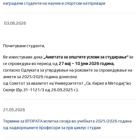
наградени студенти на научни и спортски натпревари
03.06.2026
Почитувани студенти,
Ве известуваме дека
„Анкетата за о
пштите услови за студирање
“
ќе
се спроведува во период од
27 мај – 10 јуни 2026 годин
а
,
согласно Одлуката за утврдување на роковите за спроведување на
анкети за 2025/2026 година донесена
од Советот за квалитет на Универзитетот „Св. Кирил и Методиј“во
Скопје (бр.31-1121/3 од 26.09.2025 г.).
21.05.2026
Термини за ВТОРАТА испитна сесија во учебната 2025/2026 година
од надворешните професори за прв циклус студии