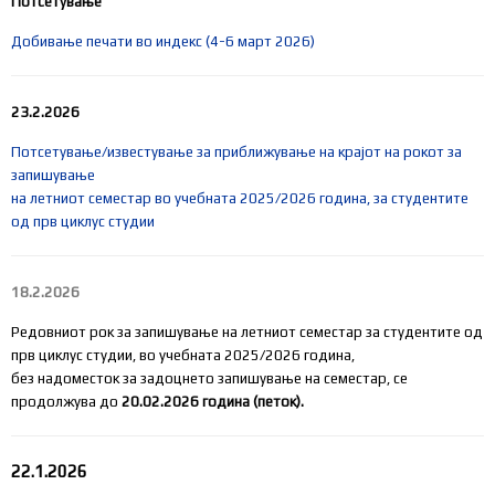
Потсетување
Добивање печати во индекс (4-6 март 2026)
23.2.2026
Потсетување/известување за приближување на крајот на рокот за
запишување
на летниот семестар во учебната 2025/2026 година, за студентите
од прв циклус студии
18.2.2026
Редовниот рок за запишување на летниот семестар
за студентите од
прв циклус студии, во учебната 2025/2026 година,
без надоместок за задоцнет
o
запишување на семестар, се
продолжува до
20.02.2026 година (петок).
22.1.2026