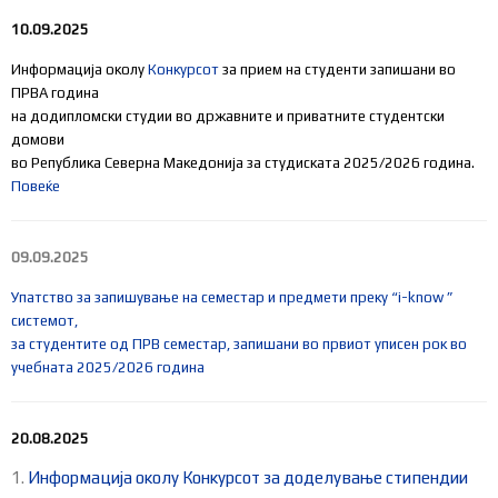
10.09.2025
Информација околу
Конкурсот
за прием на студенти запишани во
ПРВА година
на додипломски студии во државните и приватните студентски
домови
во Република Северна Македонија за студиската 2025/2026 година.
Повеќе
09.09.2025
Упатство за запишување на семестар и предмети преку “i-know ”
системот,
за студентите од ПРВ семестар, запишани во првиот уписен рок во
учeбната 2025/2026 година
20.08.2025
1.
Информација околу Конкурсот за доделување стипендии