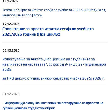
12.1.2026
Термини за Првата испитна сесија во учебната 2025/2026 година од
надворешните професори
17.12.2025
Соопштение за првата испитна сесија во учебната
2025/2026 година (Прв циклус)
05.12.2025
Известување за Анкета „Перцепција на студентите за
квалитетот на наставата“, со рок од 9-ти до 29-ти декември
2025
за ПРВ циклус студии, зимски семестар учебна 2025/2026 г.
01.12.2025
- Информација околу Јавниот повик за остварување на правото на
субвенциониран студентски оброк