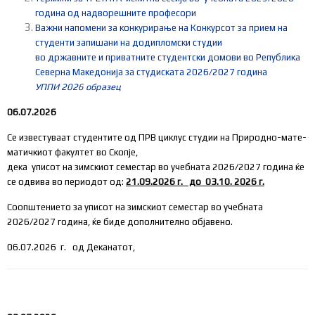
година од надворешните професори
Важни напомени за конкурирање на Конкурсот за прием на
студенти запишани на додипломски студии
во државните и приватните студентски домови во Република
Северна Македонија за студиската 2026/2027 година
УППИ 2026 образец
06.07.2026
Се известуваат студентите од ПРВ циклус студии на Природно-мате­
ма­­­тич­ки­­от факултет во Скопје,
дека уписот на зимскиот семестар во учебната 2026/2027 година ќе
се одвива во периодот од:
21.09.
2026
г.
до
03
.
10
. 202
6 г.
Соопштението за уписот на зимскиот семестар во учебната
2026/2027 година, ќе биде дополнително објавено.
06.07.2026 г. од Деканатот,