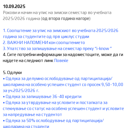
10.09.2025
Рокови и начин на упис на зимски семестар во учебната
2025/2026 година (
од втора година нагоре
)
1.
Соопштение за упис на зимскиот во учебната 2025/2026
година за студентите од прв циклус студии
2.
ВАЖНИ НАПОМЕНИ кон соопштението
3.
Упатство за запишување на семестар преку “i-know ”
4. Сите потребни информации за надоместоците, може да ги
најдете на следниот линк
Повеќе
5. Одлуки
•
Одлука за делумно ослободување од партиципација/
школарина на особено успешен студент со просек 9,50-10,00
за уч.2025/2026 г.
•
Одлука за запишување 36-40 кредити
•
Одлука за утврдување на условите и постапката за
стекнување со статус на особено успешен студент и условите
за напредување на студентот
•
Одлука за 50% ослободување од партиципација/
школарина на студенти