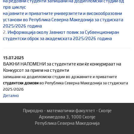
на редовни студенти запишани на додипломски студии од
прв циклус
на јавните и приватните универзитети и високообразовни
установи во Република Северна Македонија за студиската
2025/2026 година
2.
Информација околу Јавниот повик за Субвенциониран
студентски оброк за академската 2025/2026 година
15.07.2025
ВАЖНИ НАПОМЕНИ за студентите кои ќе конкурираат на
Конкурсот за прием на студенти
запишани на додипломски студии во државните и приватните
студентски домови
во Република Северна Македонија за студиската
2025/2026
Детално
Природно - математички факултет - Скопје
Архимедова 3, 1000 Скопје
Република Северна Македонија