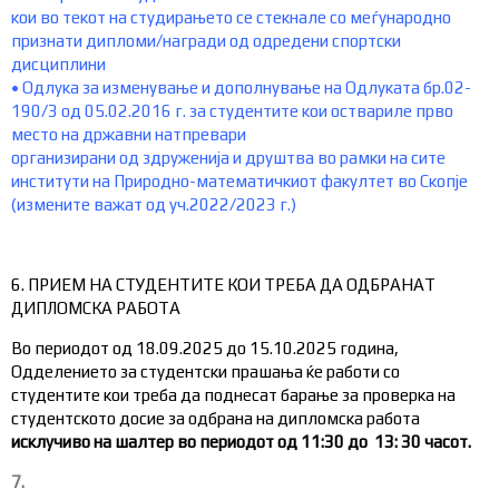
кои во текот на студирањето се стекнале со меѓународно
признати дипломи/награди од одредени спортски
дисциплини
•
Одлука за изменување и дополнување на Одлуката бр.02-
190/3 од 05.02.2016 г. за студентите кои оствариле прво
место на државни натпревари
организирани од здруженија и друштва во рамки на сите
институти на Природно-математичкиот факултет во Скопје
(измените важат од уч.2022/2023 г.)
6. ПРИЕМ НА СТУДЕНТИТЕ КОИ ТРЕБА ДА ОДБРАНАТ
ДИПЛОМСКА РАБОТА
Во периодот од 18.09.2025 до 15.10.2025 година,
Одделението за студентски прашања ќе работи со
студентите кои треба да поднесат барање за проверка на
студентското досие за одбрана на дипломска работа
исклучиво на шалтер во периодот од 11
:30
до
13: 30
часот.
7.