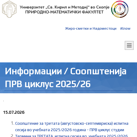
Жиро-сметки и Надоместоци
iKnow
Информации / Соопштенија
ПРВ циклус 2025/26
'
15.07.2026
Соопштение за третата (августовско-септемвриска) испитна
сесија во учебната 2025/2026 година - ПРВ циклус студии
Термини за ТРЕТАТА испитна сесија во учебната 2025/2026