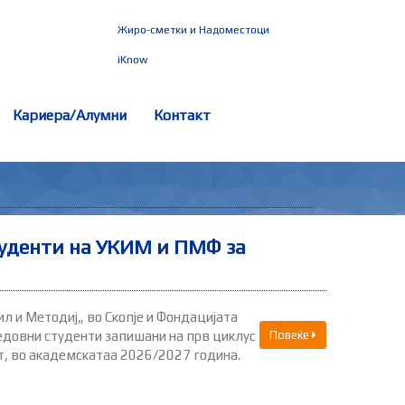
Жиро-сметки и Надоместоци
iKnow
Кариера/Алумни
Контакт
туденти на УКИМ и ПМФ за
л и Методиј„ во Скопје и Фондацијата
едовни студенти запишани на прв циклус
Повеќе
т, во академскатаа 2026/2027 година.