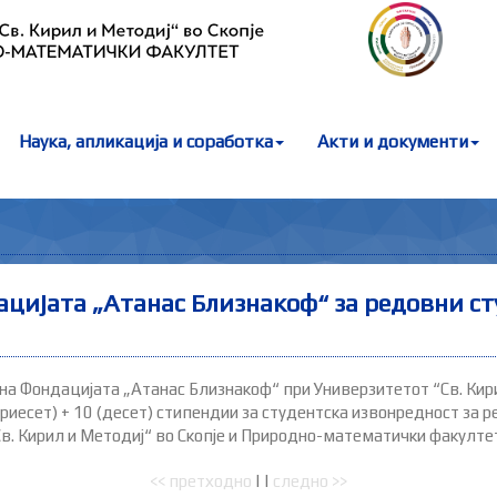
Наука, апликација и соработка
Акти и документи
ацијата „Атанас Близнакоф“ за редовни с
на Фондацијата „Атанас Близнакоф“ при Универзитетот “Св. Кири
есет) + 10 (десет) стипендии за студентска извонредност за р
Св. Кирил и Методиј“ во Скопје и Природно-математички факулте
<< претходно
| |
следно >>